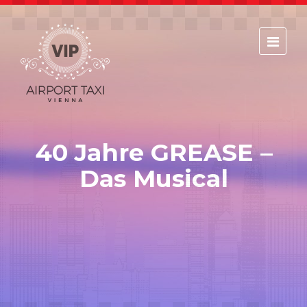
Home
Les services
Book your flight!
40 Jahre GREASE –
Book your apartment or Hotel!
Das Musical
Des prix
Réaction
Ordre (À l'aéroport)
Ordre (De l'aéroport)
Notre flotte